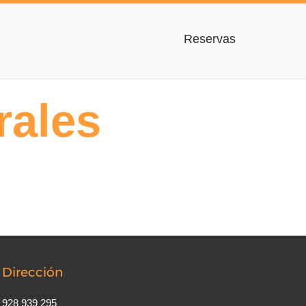
Reservas
rales
Dirección
928 939 295